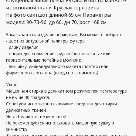
Спущенная линия плеча. Рукава и низ на манжете
из основной ткани. Круглая горловина.
На фото свитшот длиной 65 см. Параметры
модели: 90-73-96, др 60, дн 70, рост 168 см.
Заказывая это изделие по меркам, Вы можете выбрать:
- цвет из актуальной палитры футера;
- длину изделия;
- опцию для кормления грудью (вертикальные или
горизонтальные потайные молнии);
- вышивку: индивидуального макета (платно) или
фирменного логотипа (входит в стоимость).
Уход:
Машинная стирка в деликатном режиме при температуре
не выше 30 градусов.
Советуем использовать жидкие средства для стирки
деликатных тканей.
Не отбеливать, не кипятить!
Не рекомендуется использовать машинную сушку и
химчистку.
В процессе носки не допускайте появления жирных пятен,